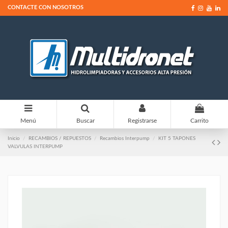
CONTACTE CON NOSOTROS
0
Menú
Buscar
Registrarse
Carrito
Inicio
RECAMBIOS / REPUESTOS
Recambios Interpump
KIT 5 TAPONES
VALVULAS INTERPUMP