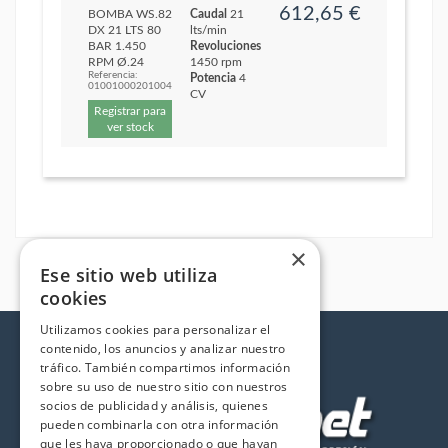
612,65 €
BOMBA WS.82
Caudal
21
DX 21 LTS 80
lts/min
BAR 1.450
Revoluciones
RPM Ø.24
1450 rpm
Referencia:
Potencia
4
01001000201004
CV
Registrar para
ver stock
×
Ese sitio web utiliza
cookies
Utilizamos cookies para personalizar el
contenido, los anuncios y analizar nuestro
tráfico. También compartimos información
sobre su uso de nuestro sitio con nuestros
socios de publicidad y análisis, quienes
pueden combinarla con otra información
que les haya proporcionado o que hayan