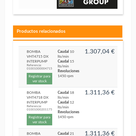
Productos relacionados
1.307,04 €
BOMBA
Caudal
10
VHT4715 DX
lts/min
INTERPUMP
Caudal
15
Referencia:
lts/min
01001000004715
Revoluciones
1450 rpm
Registrar para
ver stock
1.311,36 €
BOMBA
Caudal
18
VHT4718 DX
lts/min
INTERPUMP
Caudal
12
Referencia:
lts/min
01001000201175
Revoluciones
1450 rpm
Registrar para
ver stock
1.311,36 €
BOMBA
Caudal
21