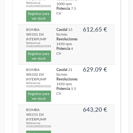
Referencia:
1000 rpm
01001000201042
Potencia
7.5
CV
Registrar para
ver stock
612,65 €
BOMBA
Caudal
15
WS101 DX
lts/min
INTERPUMP
Revoluciones
Referencia:
1450 rpm
01001000201024
Potencia
4
CV
Registrar para
ver stock
629,09 €
BOMBA
Caudal
21
WS102 DX
lts/min
INTERPUMP
Revoluciones
Referencia:
1450 rpm
01001000201026
Potencia
5.5
CV
Registrar para
ver stock
643,20 €
BOMBA
WS151 DX
INTERPUMP
Referencia:
01001000201036