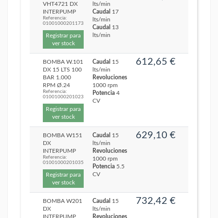
VHT4721 DX
lts/min
INTERPUMP
Caudal
17
Referencia:
lts/min
01001000201173
Caudal
13
lts/min
Registrar para
ver stock
612,65 €
BOMBA W.101
Caudal
15
DX 15 LTS 100
lts/min
BAR 1.000
Revoluciones
RPM Ø.24
1000 rpm
Referencia:
Potencia
4
01001000201023
CV
Registrar para
ver stock
629,10 €
BOMBA W151
Caudal
15
DX
lts/min
INTERPUMP
Revoluciones
Referencia:
1000 rpm
01001000201035
Potencia
5.5
CV
Registrar para
ver stock
732,42 €
BOMBA W201
Caudal
15
DX
lts/min
INTERPUMP
Revoluciones