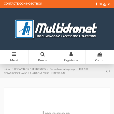
CONTACTE CON NOSOTROS
0
Menú
Buscar
Registrarse
Carrito
Inicio
RECAMBIOS / REPUESTOS
Recambios Interpump
KIT 132
REPARACION VALVULA AUTOM. SX/CL INTERPUMP