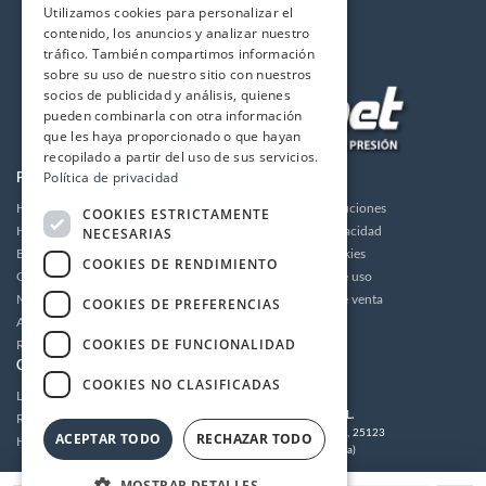
Utilizamos cookies para personalizar el
contenido, los anuncios y analizar nuestro
tráfico. También compartimos información
sobre su uso de nuestro sitio con nuestros
socios de publicidad y análisis, quienes
pueden combinarla con otra información
que les haya proporcionado o que hayan
recopilado a partir del uso de sus servicios.
Política de privacidad
PRODUCTOS
LA EMPRESA
Hidrolimpiadoras
Envios y devoluciones
COOKIES ESTRICTAMENTE
NECESARIAS
Humidificación
Política de privacidad
Bombas de alta presión
Política de cookies
COOKIES DE RENDIMIENTO
Grupos motor bomba alta presión
Condiciones de uso
Motores
Condiciones de venta
COOKIES DE PREFERENCIAS
Accesorios
Aviso legal
COOKIES DE FUNCIONALIDAD
Recambios / Repuestos
CUENTA
CONTACTO
COOKIES NO CLASIFICADAS
Login
MULTIDRONET S.L.
Registrarse
C/Tramuntana 62, 25123
ACEPTAR TODO
RECHAZAR TODO
Histórico de pedidos
Torrefarrera (Lleida)
Tel:
973 221 203
/
973 221 304
MOSTRAR DETALLES