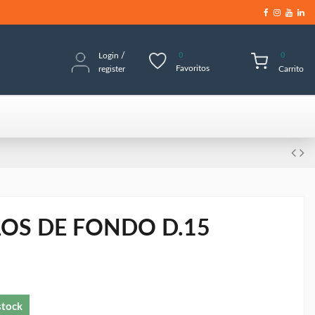
Login
/
0
0
Favoritos
register
Carrito
LLOS DE FONDO D.15
stock