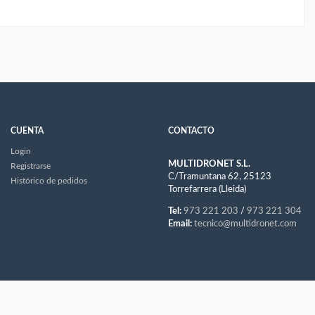
CUENTA
CONTACTO
Login
MULTIDRONET S.L.
Registrarse
C/Tramuntana 62, 25123
Histórico de pedidos
Torrefarrera (Lleida)
Tel:
973 221 203
/
973 221 304
Email:
tecnico@multidronet.com