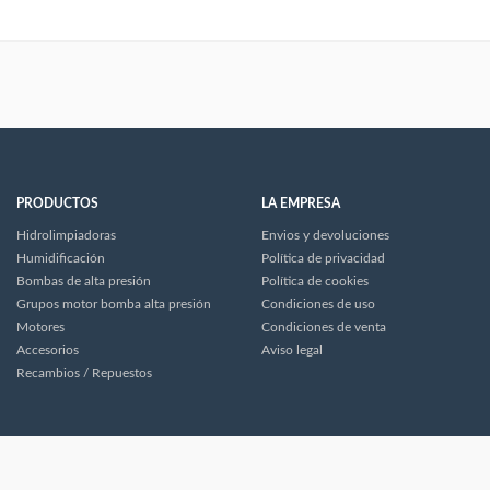
PRODUCTOS
LA EMPRESA
Hidrolimpiadoras
Envios y devoluciones
Humidificación
Política de privacidad
Bombas de alta presión
Política de cookies
Grupos motor bomba alta presión
Condiciones de uso
Motores
Condiciones de venta
Accesorios
Aviso legal
Recambios / Repuestos