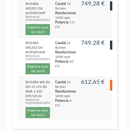
749,28 €
BOMBA
Caudal
15
WS201 DX
lts/min
INTERPUMP
Revoluciones
Referencia:
1450 rpm
01001000201043
Potencia
7.5
CV
Registrar para
ver stock
749,28 €
BOMBA
Caudal
21
WS202 DX
lts/min
INTERPUMP
Revoluciones
Referencia:
1450 rpm
01001000201044
Potencia
10
CV
Registrar para
ver stock
612,65 €
BOMBA WS.82
Caudal
21
DX 21 LTS 80
lts/min
BAR 1.450
Revoluciones
RPM Ø.24
1450 rpm
Referencia:
Potencia
4
01001000201004
CV
Registrar para
ver stock