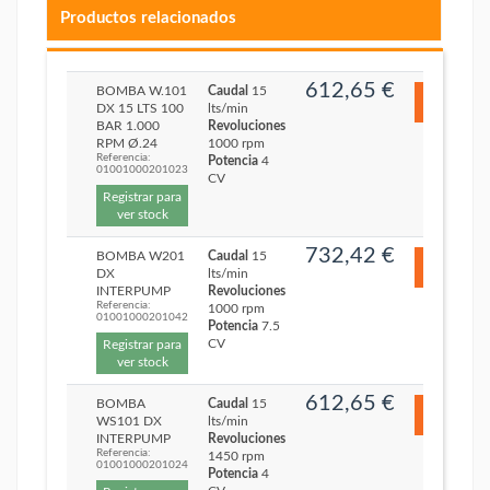
Productos relacionados
612,65 €
BOMBA W.101
Caudal
15
DX 15 LTS 100
lts/min
BAR 1.000
Revoluciones
RPM Ø.24
1000 rpm
Referencia:
Potencia
4
01001000201023
CV
Registrar para
ver stock
732,42 €
BOMBA W201
Caudal
15
DX
lts/min
INTERPUMP
Revoluciones
Referencia:
1000 rpm
01001000201042
Potencia
7.5
CV
Registrar para
ver stock
612,65 €
BOMBA
Caudal
15
WS101 DX
lts/min
INTERPUMP
Revoluciones
Referencia:
1450 rpm
01001000201024
Potencia
4