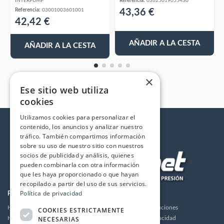
INTERPUMP
Referencia:
03625019055430
43,36 €
Referencia:
03001003601001
42,42 €
AÑADIR A LA CESTA
AÑADIR A LA CESTA
×
Ese sitio web utiliza
cookies
Utilizamos cookies para personalizar el
contenido, los anuncios y analizar nuestro
tráfico. También compartimos información
sobre su uso de nuestro sitio con nuestros
socios de publicidad y análisis, quienes
pueden combinarla con otra información
que les haya proporcionado o que hayan
recopilado a partir del uso de sus servicios.
Política de privacidad
PRODUCTOS
LA EMPRESA
Hidrolimpiadoras
Envios y devoluciones
COOKIES ESTRICTAMENTE
NECESARIAS
Humidificación
Política de privacidad