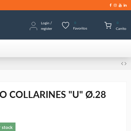
Login
/
0
0
Favoritos
register
Carrito
O COLLARINES "U" Ø.28
r stock