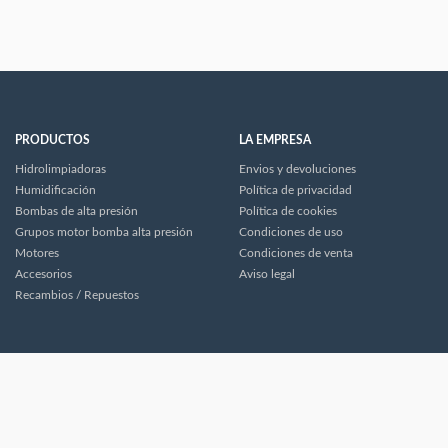
PRODUCTOS
LA EMPRESA
Hidrolimpiadoras
Envios y devoluciones
Humidificación
Política de privacidad
Bombas de alta presión
Política de cookies
Grupos motor bomba alta presión
Condiciones de uso
Motores
Condiciones de venta
Accesorios
Aviso legal
Recambios / Repuestos