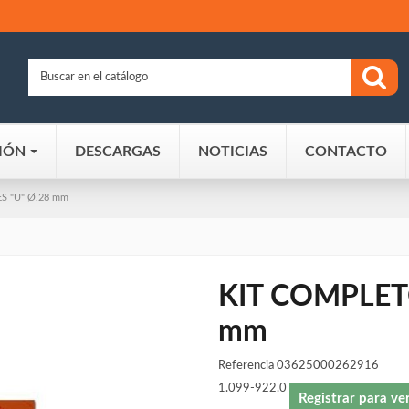
IÓN
DESCARGAS
NOTICIAS
CONTACTO
S "U" Ø.28 mm
KIT COMPLET
mm
Referencia
03625000262916
1.099-922.0
Registrar para ve