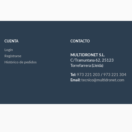
CUENTA
CONTACTO
Login
MULTIDRONET S.L.
Registrarse
C/Tramuntana 62, 25123
Histórico de pedidos
Torrefarrera (Lleida)
Tel:
973 221 203
/
973 221 304
Email:
tecnico@multidronet.com