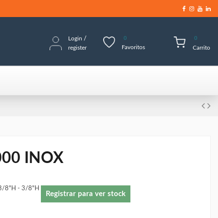
Login
/
0
0
Favoritos
register
Carrito
000 INOX
3/8"H - 3/8"H
Registrar para ver stock