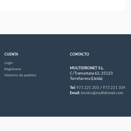
CUENTA
CONTACTO
Login
MULTIDRONET S.L.
Registrarse
C/Tramuntana 62, 25123
Histórico de pedidos
Torrefarrera (Lleida)
Tel:
973 221 203
/
973 221 304
Email:
tecnico@multidronet.com