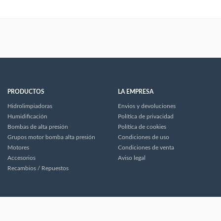
PRODUCTOS
LA EMPRESA
Hidrolimpiadoras
Envios y devoluciones
Humidificación
Política de privacidad
Bombas de alta presión
Política de cookies
Grupos motor bomba alta presión
Condiciones de uso
Motores
Condiciones de venta
Accesorios
Aviso legal
Recambios / Repuestos