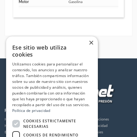
Motor
Gasolina
×
Ese sitio web utiliza
cookies
Utilizamos cookies para personalizar el
contenido, los anuncios y analizar nuestro
tráfico. También compartimos información
sobre su uso de nuestro sitio con nuestros
socios de publicidad y análisis, quienes
pueden combinarla con otra información
que les haya proporcionado o que hayan
recopilado a partir del uso de sus servicios.
Política de privacidad
PRODUCTOS
LA EMPRESA
Hidrolimpiadoras
Envios y devoluciones
COOKIES ESTRICTAMENTE
NECESARIAS
Humidificación
Política de privacidad
Bombas de alta presión
Política de cookies
COOKIES DE RENDIMIENTO