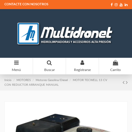
CONTACTE CON NOSOTROS
0
Menú
Buscar
Registrarse
Carrito
Inicio
MOTORES
Motores Gasolina/Diesel
MOTOR TECWELL 13 CV
CON REDUCTOR ARRANQUE MANUAL