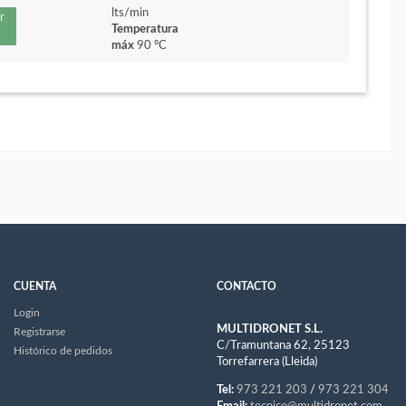
lts/min
r
Temperatura
máx
90 ºC
CUENTA
CONTACTO
Login
MULTIDRONET S.L.
Registrarse
C/Tramuntana 62, 25123
Histórico de pedidos
Torrefarrera (Lleida)
Tel:
973 221 203
/
973 221 304