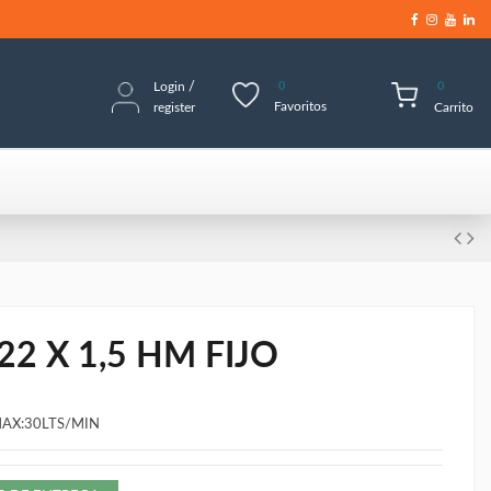
Login
/
0
0
Favoritos
register
Carrito
2 X 1,5 HM FIJO
AX:30LTS/MIN