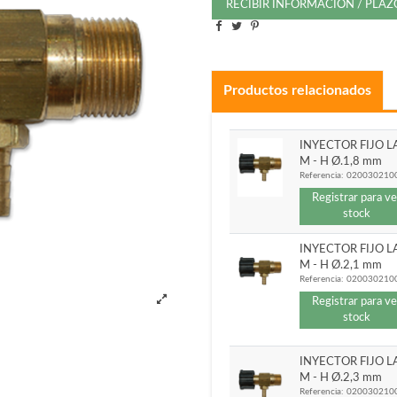
RECIBIR INFORMACIÓN / PLA
Productos relacionados
INYECTOR FIJO L
M - H Ø.1,8 mm
Referencia:
020030210
Registrar para ve
stock
INYECTOR FIJO L
M - H Ø.2,1 mm
Referencia:
020030210
Registrar para ve
stock
INYECTOR FIJO L
M - H Ø.2,3 mm
Referencia:
020030210