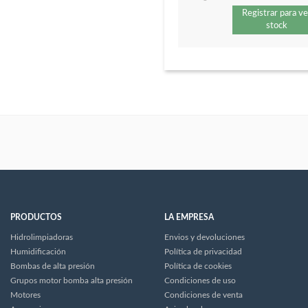
Registrar para ve
stock
PRODUCTOS
LA EMPRESA
Hidrolimpiadoras
Envios y devoluciones
Humidificación
Política de privacidad
Bombas de alta presión
Política de cookies
Grupos motor bomba alta presión
Condiciones de uso
Motores
Condiciones de venta