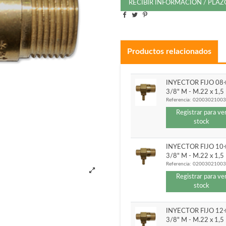
RECIBIR INFORMACIÓN / PLA
Productos relacionados
INYECTOR FIJO 08
3/8" M - M.22 x 1,
Referencia:
0200302100
Registrar para ve
stock
INYECTOR FIJO 10
3/8" M - M.22 x 1,
Referencia:
0200302100
Registrar para ve
stock
INYECTOR FIJO 12
3/8" M - M.22 x 1,