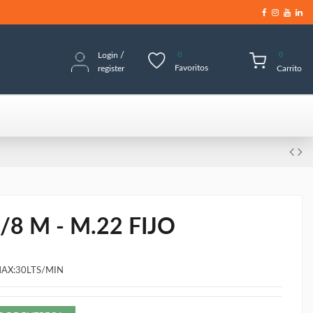
Login
/
0
0
Favoritos
register
Carrito
8 M - M.22 FIJO
AX:30LTS/MIN