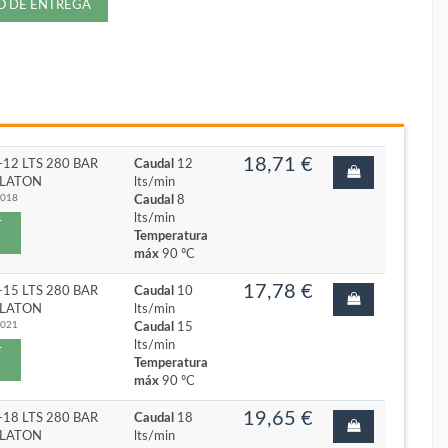
ZO DE ENTREGA
18,71 €
÷12 LTS 280 BAR
Caudal
12
5 LATON
lts/min
3018
Caudal
8
lts/min
r
Temperatura
máx
90 ºC
17,78 €
÷15 LTS 280 BAR
Caudal
10
5 LATON
lts/min
3021
Caudal
15
lts/min
r
Temperatura
máx
90 ºC
19,65 €
÷18 LTS 280 BAR
Caudal
18
5 LATON
lts/min