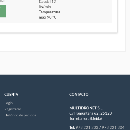
3023
Caudal
12
lts/min
r
Temperatura
máx
90 ºC
CUENTA
CONTACTO
Login
MULTIDRONET S.L.
Registrarse
C/Tramuntana 62, 25123
Histórico de pedidos
Torrefarrera (Lleida)
Tel:
973 221 203
/
973 221 304