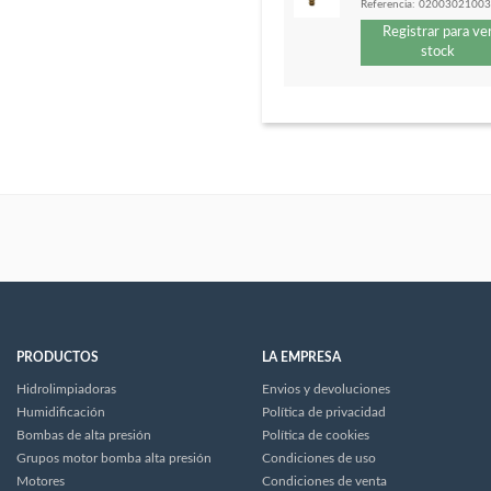
Referencia:
0200302100
Registrar para ve
stock
PRODUCTOS
LA EMPRESA
Hidrolimpiadoras
Envios y devoluciones
Humidificación
Política de privacidad
Bombas de alta presión
Política de cookies
Grupos motor bomba alta presión
Condiciones de uso
Motores
Condiciones de venta