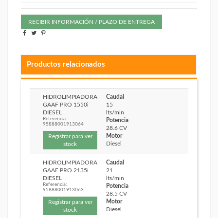
RECIBIR INFORMACIÓN / PLAZO DE ENTREGA
Productos relacionados
HIDROLIMPIADORA
Caudal
GAAF PRO 1550i
15
DIESEL
lts/min
Referencia:
Potencia
95888001913064
28.6 CV
Motor
Registrar para ver
Diesel
stock
HIDROLIMPIADORA
Caudal
GAAF PRO 2135i
21
DIESEL
lts/min
Referencia:
Potencia
95888001913063
28.5 CV
Motor
Registrar para ver
Diesel
stock