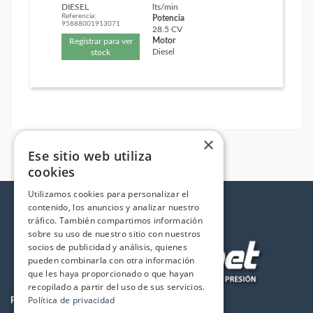
DIESEL
lts/min
Referencia:
Potencia
95888001913071
28.5 CV
Motor
Registrar para ver
Diesel
stock
×
Ese sitio web utiliza
cookies
Utilizamos cookies para personalizar el
contenido, los anuncios y analizar nuestro
tráfico. También compartimos información
sobre su uso de nuestro sitio con nuestros
socios de publicidad y análisis, quienes
pueden combinarla con otra información
que les haya proporcionado o que hayan
recopilado a partir del uso de sus servicios.
Política de privacidad
PRODUCTOS
LA EMPRESA