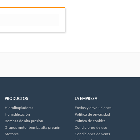
PRODUCTOS
LA EMPRESA
Hidrolimpiadoras
Envios y devoluciones
Humidificación
Política de privacidad
Bombas de alta presión
Política de cookies
Grupos motor bomba alta presión
Condiciones de uso
Motores
Condiciones de venta