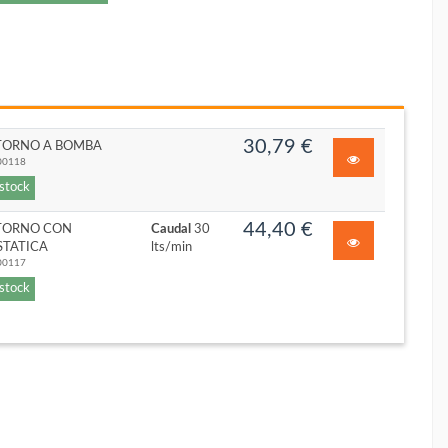
30,79 €
TORNO A BOMBA
00118
 stock
44,40 €
ETORNO CON
Caudal
30
STATICA
lts/min
00117
 stock