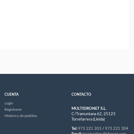
CUENTA
CONTACTO
Login
MULTIDRONET S.L.
Registrarse
C/Tramuntana 62, 25123
Histórico de pedidos
Torrefarrera (Lleida)
Tel:
973 221 203
/
973 221 304