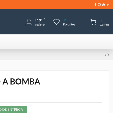
Login
/
0
0
Favoritos
register
Carrito
O A BOMBA
ZO DE ENTREGA