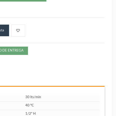
sta
ZO DE ENTREGA
30 lts/min
40 ºC
1/2" H