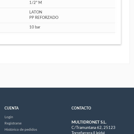
1/2" M
LATON
PP REFORZADO
10 bar
CUENTA
CONTACTO
Login
MULTIDRONET S.L.
Registrarse
C/Tramuntana 62, 25123
Histórico de pedidos
Torrefarrera (Lleida)