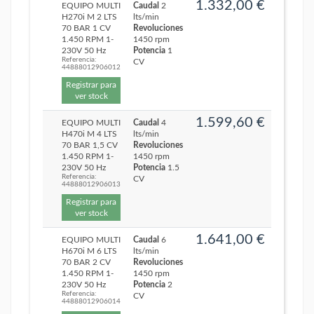
1.332,00 €
EQUIPO MULTI
Caudal
2
H270i M 2 LTS
lts/min
70 BAR 1 CV
Revoluciones
1.450 RPM 1-
1450 rpm
230V 50 Hz
Potencia
1
Referencia:
CV
44888012906012
Registrar para
ver stock
1.599,60 €
EQUIPO MULTI
Caudal
4
H470i M 4 LTS
lts/min
70 BAR 1,5 CV
Revoluciones
1.450 RPM 1-
1450 rpm
230V 50 Hz
Potencia
1.5
Referencia:
CV
44888012906013
Registrar para
ver stock
1.641,00 €
EQUIPO MULTI
Caudal
6
H670i M 6 LTS
lts/min
70 BAR 2 CV
Revoluciones
1.450 RPM 1-
1450 rpm
230V 50 Hz
Potencia
2
Referencia:
CV
44888012906014