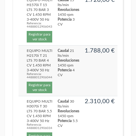
1.728,00 €
EQUIPO MULTI
Caudal
15
H1570i T 15
lts/min
LTS 70 BAR 3
Revoluciones
CV 1.450 RPM
1450 rpm
3-400V 50 Hz
Potencia
3
Referencia:
CV
44888012906043
Registrar para
ver stock
1.788,00 €
EQUIPO MULTI
Caudal
21
H2170i T 21
lts/min
LTS 70 BAR 4
Revoluciones
CV 1.450 RPM
1450 rpm
3-400V 50 Hz
Potencia
4
Referencia:
CV
44888012906044
Registrar para
ver stock
2.310,00 €
EQUIPO MULTI
Caudal
30
H3070i T 30
lts/min
LTS 70 BAR 5,5
Revoluciones
CV 1.450 RPM
1450 rpm
3-400V 50 Hz
Potencia
5.5
Referencia:
CV
44888012906034
Registrar para