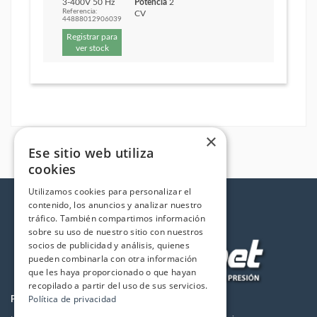
3-400V 50 Hz
Potencia
2
Referencia:
CV
44888012906039
Registrar para
ver stock
×
Ese sitio web utiliza
cookies
Utilizamos cookies para personalizar el
contenido, los anuncios y analizar nuestro
tráfico. También compartimos información
sobre su uso de nuestro sitio con nuestros
socios de publicidad y análisis, quienes
pueden combinarla con otra información
que les haya proporcionado o que hayan
recopilado a partir del uso de sus servicios.
Política de privacidad
PRODUCTOS
LA EMPRESA