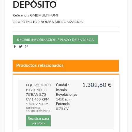
DEPÓSITO
Referencia
GMBMULTIHUMI
GRUPO MOTOR BOMBA MICRONIZACIÓN
RECIBIR INFORMACIÓN / PLAZO DE ENTREGA
Productos relacionados
1.302,60 €
EQUIPO MULTI
Caudal
1
H170i M 1 LT
lts/min
70 BAR 0,75
Revoluciones
CV 1.450 RPM
1450 rpm
1-230V 50 Hz
Potencia
Referencia:
0.75 CV
44888012906011
Registrar para
ver stock