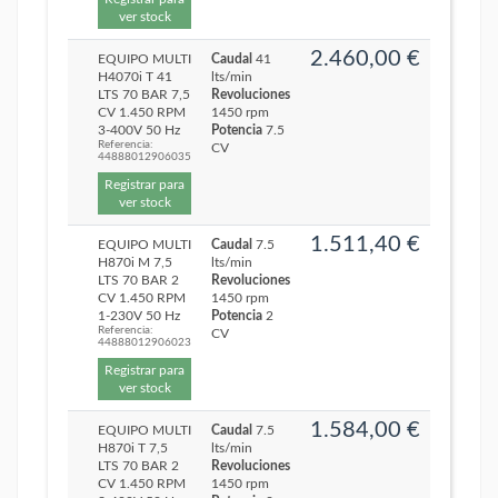
ver stock
2.460,00 €
EQUIPO MULTI
Caudal
41
H4070i T 41
lts/min
LTS 70 BAR 7,5
Revoluciones
CV 1.450 RPM
1450 rpm
3-400V 50 Hz
Potencia
7.5
Referencia:
CV
44888012906035
Registrar para
ver stock
1.511,40 €
EQUIPO MULTI
Caudal
7.5
H870i M 7,5
lts/min
LTS 70 BAR 2
Revoluciones
CV 1.450 RPM
1450 rpm
1-230V 50 Hz
Potencia
2
Referencia:
CV
44888012906023
Registrar para
ver stock
1.584,00 €
EQUIPO MULTI
Caudal
7.5
H870i T 7,5
lts/min
LTS 70 BAR 2
Revoluciones
CV 1.450 RPM
1450 rpm