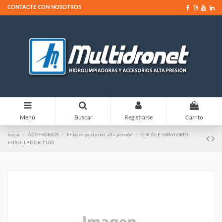
CONTACTE CON NOSOTROS
0
Menú
Buscar
Registrarse
Carrito
Inicio
ACCESORIOS
Enlaces giratorios alta presión
ENLACE GIRATORIO
ENROLLADOR T100