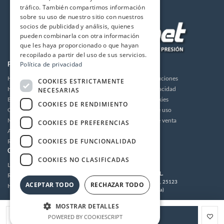
tráfico. También compartimos información
sobre su uso de nuestro sitio con nuestros
socios de publicidad y análisis, quienes
pueden combinarla con otra información
que les haya proporcionado o que hayan
recopilado a partir del uso de sus servicios.
Política de privacidad
PRODUCTOS
LA EMPRESA
Hidrolimpiadoras
Envios y devoluciones
COOKIES ESTRICTAMENTE
NECESARIAS
Humidificación
Política de privacidad
Bombas de alta presión
Política de cookies
COOKIES DE RENDIMIENTO
Grupos motor bomba alta presión
Condiciones de uso
Motores
Condiciones de venta
COOKIES DE PREFERENCIAS
Accesorios
Aviso legal
COOKIES DE FUNCIONALIDAD
Recambios / Repuestos
CUENTA
CONTACTO
COOKIES NO CLASIFICADAS
Login
MULTIDRONET S.L.
Registrarse
C/Tramuntana 62, 25123
ACEPTAR TODO
RECHAZAR TODO
Histórico de pedidos
Torrefarrera (Lleida)
Tel:
973 221 203
/
973 221 304
MOSTRAR DETALLES
Email:
tecnico@multidronet.com
POWERED BY COOKIESCRIPT
Añadir a la cesta