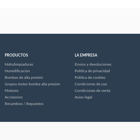
PRODUCTOS
LA EMPRESA
Hidrolimpiadoras
Envios y devoluciones
Humidificación
Política de privacidad
Bombas de alta presión
Política de cookies
Grupos motor bomba alta presión
Condiciones de uso
Motores
Condiciones de venta
Accesorios
Aviso legal
Recambios / Repuestos