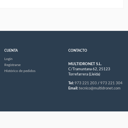
CUENTA
CONTACTO
Login
MULTIDRONET S.L.
Registrarse
C/Tramuntana 62, 25123
Histórico de pedidos
Torrefarrera (Lleida)
Tel:
973 221 203
/
973 221 304
Email:
tecnico@multidronet.com