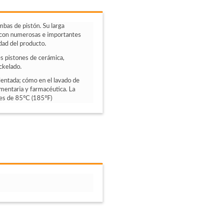
bas de pistón. Su larga
n con numerosas e importantes
dad del producto.
es pistones de cerámica,
ckelado.
lentada; cómo en el lavado de
imentaria y farmacéutica. La
es de 85ºC (185ºF)