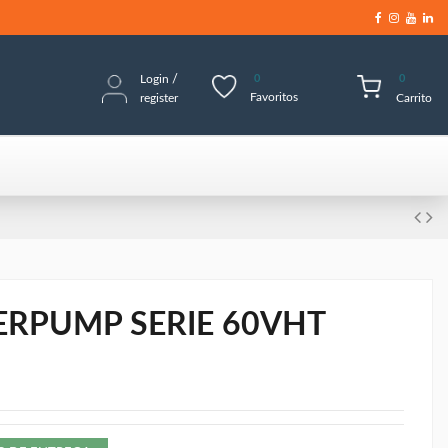
Login
/
0
0
Favoritos
register
Carrito
ERPUMP SERIE 60VHT