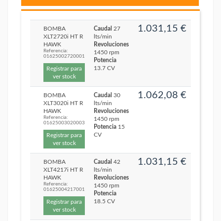
1.031,15 €
BOMBA
Caudal
27
XLT2720i HT R
lts/min
HAWK
Revoluciones
Referencia:
1450 rpm
01625002720001
Potencia
13.7 CV
Registrar para
ver stock
1.062,08 €
BOMBA
Caudal
30
XLT3020i HT R
lts/min
HAWK
Revoluciones
Referencia:
1450 rpm
01625003020003
Potencia
15
CV
Registrar para
ver stock
1.031,15 €
BOMBA
Caudal
42
XLT4217i HT R
lts/min
HAWK
Revoluciones
Referencia:
1450 rpm
01625004217001
Potencia
18.5 CV
Registrar para
ver stock