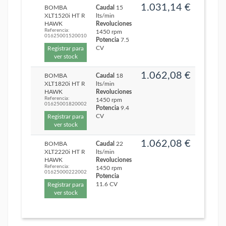
1.031,14 €
BOMBA
Caudal
15
XLT1520i HT R
lts/min
HAWK
Revoluciones
Referencia:
1450 rpm
01625001520010
Potencia
7.5
CV
Registrar para
ver stock
1.062,08 €
BOMBA
Caudal
18
XLT1820i HT R
lts/min
HAWK
Revoluciones
Referencia:
1450 rpm
01625001820002
Potencia
9.4
CV
Registrar para
ver stock
1.062,08 €
BOMBA
Caudal
22
XLT2220i HT R
lts/min
HAWK
Revoluciones
Referencia:
1450 rpm
01625000222002
Potencia
11.6 CV
Registrar para
ver stock