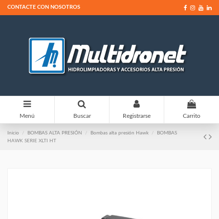
CONTACTE CON NOSOTROS
0
Menú
Buscar
Registrarse
Carrito
Inicio
BOMBAS ALTA PRESIÓN
Bombas alta presión Hawk
BOMBAS
HAWK SERIE XLTI HT