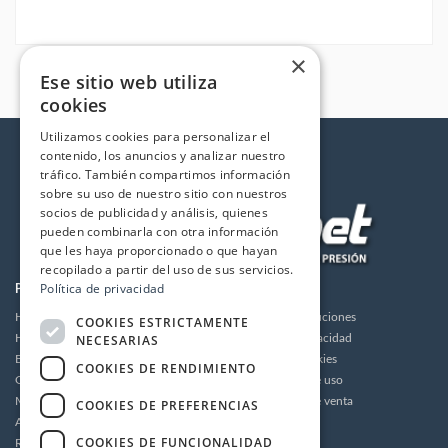
×
Ese sitio web utiliza
cookies
Utilizamos cookies para personalizar el
contenido, los anuncios y analizar nuestro
tráfico. También compartimos información
sobre su uso de nuestro sitio con nuestros
socios de publicidad y análisis, quienes
pueden combinarla con otra información
que les haya proporcionado o que hayan
recopilado a partir del uso de sus servicios.
Política de privacidad
PRODUCTOS
LA EMPRESA
Hidrolimpiadoras
Envios y devoluciones
COOKIES ESTRICTAMENTE
Humidificación
NECESARIAS
Política de privacidad
Bombas de alta presión
Política de cookies
COOKIES DE RENDIMIENTO
Grupos motor bomba alta presión
Condiciones de uso
Motores
Condiciones de venta
COOKIES DE PREFERENCIAS
Accesorios
Aviso legal
COOKIES DE FUNCIONALIDAD
Recambios / Repuestos