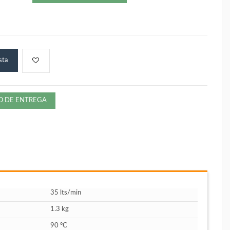
sta
ZO DE ENTREGA
35 lts/min
1.3 kg
90 ºC