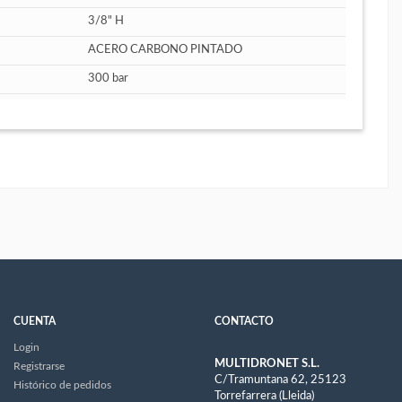
3/8" H
ACERO CARBONO PINTADO
300 bar
CUENTA
CONTACTO
Login
MULTIDRONET S.L.
Registrarse
C/Tramuntana 62, 25123
Histórico de pedidos
Torrefarrera (Lleida)