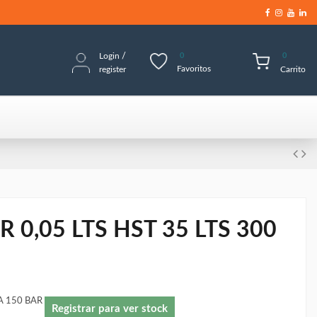
Login
/
0
0
Favoritos
register
Carrito
0,05 LTS HST 35 LTS 300
A 150 BAR
Registrar para ver stock