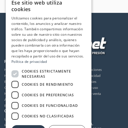
Ese sitio web utiliza
cookies
Utilizamos cookies para personalizar el
contenido, los anuncios y analizar nuestro
tráfico. También compartimos información
sobre su uso de nuestro sitio con nuestros
socios de publicidad y análisis, quienes
pueden combinarla con otra información
que les haya proporcionado o que hayan
recopilado a partir del uso de sus servicios.
Política de privacidad
PRODUCTOS
LA EMPRESA
Hidrolimpiadoras
Envios y devoluciones
COOKIES ESTRICTAMENTE
NECESARIAS
Humidificación
Política de privacidad
Bombas de alta presión
Política de cookies
COOKIES DE RENDIMIENTO
Grupos motor bomba alta presión
Condiciones de uso
Motores
Condiciones de venta
COOKIES DE PREFERENCIAS
Accesorios
Aviso legal
COOKIES DE FUNCIONALIDAD
Recambios / Repuestos
CUENTA
CONTACTO
COOKIES NO CLASIFICADAS
Login
MULTIDRONET S.L.
Registrarse