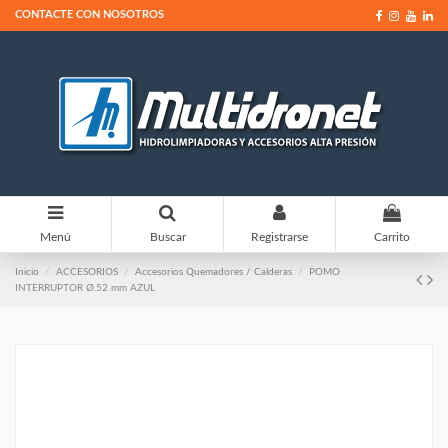
CONTACTE CON NOSOTROS
0
Menú
Buscar
Registrarse
Carrito
Inicio
ACCESORIOS
Accesorios Quemadores / Calderas
POMO
INTERRUPTOR Ø.52 mm AZUL